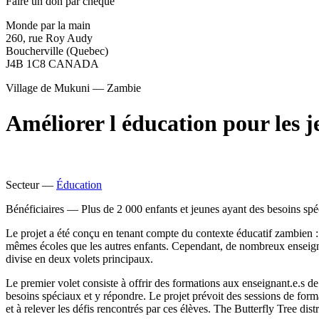
Faire un don par chèque
Monde par la main
260, rue Roy Audy
Boucherville (Quebec)
J4B 1C8 CANADA
Village de Mukuni — Zambie
Améliorer l éducation pour les 
Secteur —
Éducation
Bénéficiaires —
Plus de 2 000 enfants et jeunes ayant des besoins sp
Le projet a été conçu en tenant compte du contexte éducatif zambien : 
mêmes écoles que les autres enfants. Cependant, de nombreux enseigna
divise en deux volets principaux.
Le premier volet consiste à offrir des formations aux enseignant.e.s 
besoins spéciaux et y répondre. Le projet prévoit des sessions de forma
et à relever les défis rencontrés par ces élèves. The Butterfly Tree dis